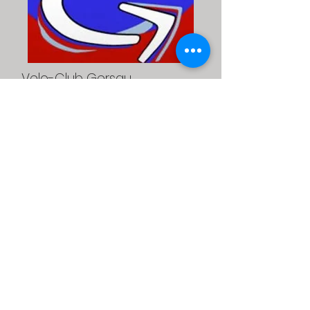
Velo-Club Gersau
über 150 Mitglieder
www.vc-gersau.ch